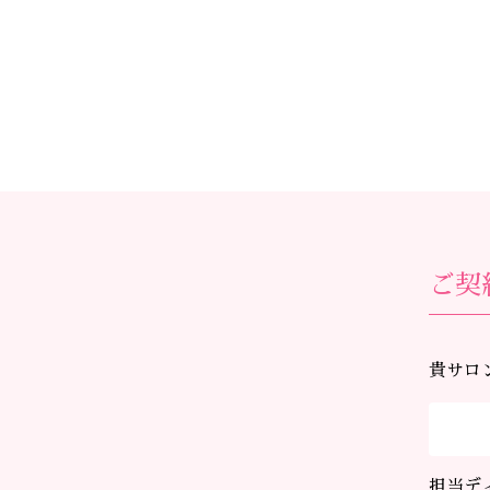
ご契
貴サロ
担当デ